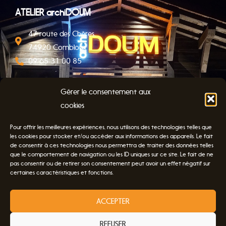
ATELIER archiDOUM
47 route des Chères,
74920 Combloux
09 65 31 00 85
A propos
Gérer le consentement aux
Contact
cookies
Mentions légales
Pour offrir les meilleures expériences, nous utilisons des technologies telles que
Politique de confidentialité
les cookies pour stocker et/ou accéder aux informations des appareils. Le fait
de consentir à ces technologies nous permettra de traiter des données telles
que le comportement de navigation ou les ID uniques sur ce site. Le fait de ne
pas consentir ou de retirer son consentement peut avoir un effet négatif sur
Suivez-nous
certaines caractéristiques et fonctions.
F
I
L
a
n
i
c
s
n
ACCEPTER
e
t
k
b
a
e
o
g
d
REFUSER